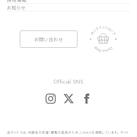
お知らせ
ン
イ
シ
ョ
ラ
ッ
ン
プ
オ
お問い合わせ
O
p
o
n
h
l
i
S
n
e
Official SNS
当サイトでは、利便性の改善・閲覧の追跡のため、Cookieを使用しています。 サイト