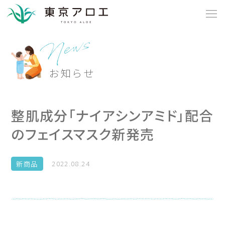
私たちとお客様の物語
ブランド・商品
お客様の物語
企業情報
アロジン
採用情報
News
お知らせ
つくり手の物語
アロヴィヴィ
東京アロエの物語
ン
イ
シ
ョ
ラ
お知らせ
ジ アロエ
ッ
ン
プ
オ
お問い合わせ
オーレヴェア
O
p
o
n
h
l
i
S
n
e
整肌成分「ナイアシンアミド」配合
健康食品
のフェイスマスク新発売
新商品
2022.08.24