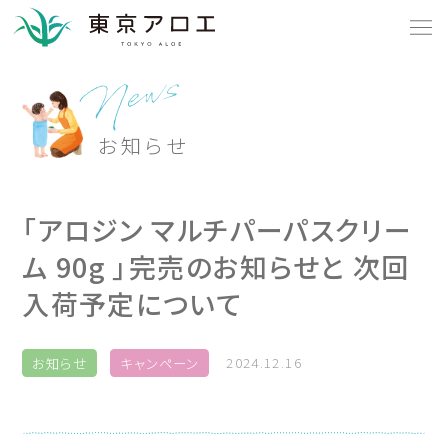
私たちとお客様の物語
ブランド・商品
お客様の物語
企業情報
アロジン
採用情報
News
お知らせ
つくり手の物語
アロヴィヴィ
東京アロエの物語
ン
イ
シ
ョ
ラ
お知らせ
ジ アロエ
ッ
ン
プ
オ
お問い合わせ
オーレヴェア
O
p
o
n
h
l
i
S
n
e
「アロジン マルチパーパスクリー
健康食品
ム 90g 」完売のお知らせと 次回
入荷予定について
お知らせ
キャンペーン
2024.12.16