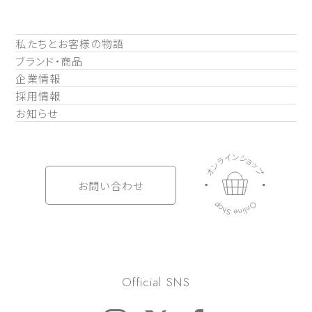
私たちとお客様の物語
ブランド・商品
企業情報
採用情報
お知らせ
ン
イ
シ
ョ
ラ
ッ
ン
プ
オ
お問い合わせ
O
p
o
n
h
l
i
S
n
e
Official SNS